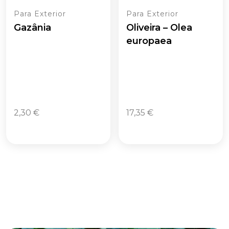
Para Exterior
Para Exterior
Gazânia
Oliveira – Olea
europaea
2,30
€
17,35
€