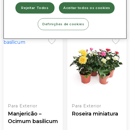
Luz natural fraca
Rejeitar Todos
Aceitar todos os cookies
Muita luz natural (não sol direto)
Sem luz natural
Definições de cookies
Para Exterior
Para Exterior
Manjericão –
Roseira miniatura
Ocimum basilicum