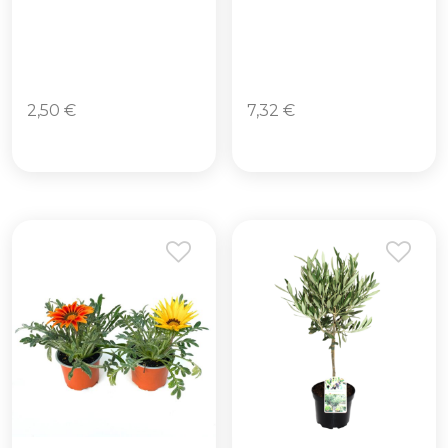
2,50
€
7,32
€