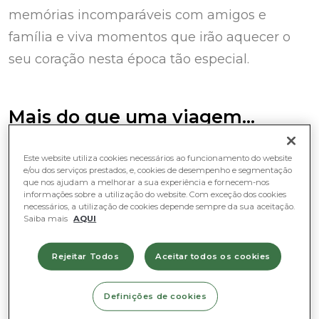
memórias incomparáveis com amigos e
família e viva momentos que irão aquecer o
seu coração nesta época tão especial.
Mais do que uma viagem…
Este website utiliza cookies necessários ao funcionamento do website
e/ou dos serviços prestados, e, cookies de desempenho e segmentação
Se habitualmente visitar a
VIPLANT
é entrar
que nos ajudam a melhorar a sua experiência e fornecem-nos
num portal de natureza e frescura, na época
informações sobre a utilização do website. Com exceção dos cookies
necessários, a utilização de cookies depende sempre da sua aceitação.
do natal este pórtico enche-se de magia e
Saiba mais
AQUI
inspiração. Este ano o convite é ainda mais
Rejeitar Todos
Aceitar todos os cookies
especial:
convidamo-lo a entrar numa
viagem ao tempo
, onde um
comboio a vapor
Definições de cookies
rompe por entre as brancas e pacíficas