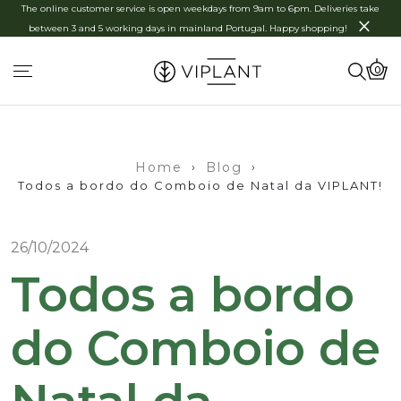
The online customer service is open weekdays from 9am to 6pm. Deliveries take
×
between 3 and 5 working days in mainland Portugal. Happy shopping!
0
Home
›
Blog
›
Todos a bordo do Comboio de Natal da VIPLANT!
26/10/2024
Todos a bordo
do Comboio de