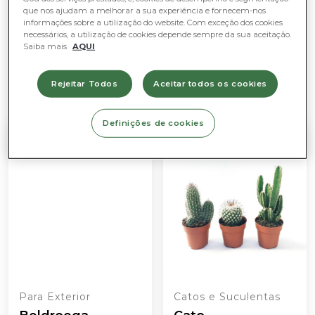
Luz natural fraca
que nos ajudam a melhorar a sua experiência e fornecem-nos
Fácil de cuidar
Muita luz natural (não sol direto)
informações sobre a utilização do website. Com exceção dos cookies
LIMPAR
Moderado
necessários, a utilização de cookies depende sempre da sua aceitação.
Sem luz natural
Saiba mais
AQUI
Rejeitar Todos
Aceitar todos os cookies
Definições de cookies
PROMOÇÃO
Para Exterior
Catos e Suculentas