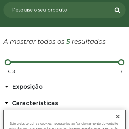
A mostrar todos os
5
resultados
€
Exposição
No Exterior
Características
Sol indireto (>4h de luz)
Sol pleno
Catos e Suculentas
Sombra parcial ou total
Cuidados
Este website utiliza cookies necessários ao funcionamento do website
No Interior
Difícil
e/ou dos serviços prestados, e, cookies de desempenho e segmentação