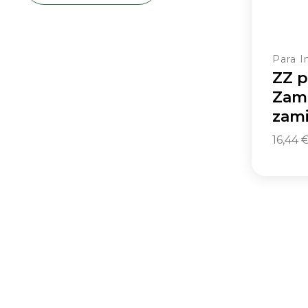
Luz natural fraca
Muita luz natural (não sol
direto)
Sem luz natural
Para I
ZZ p
Zam
zami
16,44