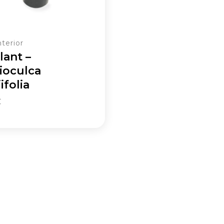
nterior
lant –
ioculca
ifolia
€