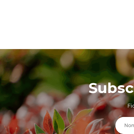
Subsc
Fi
No