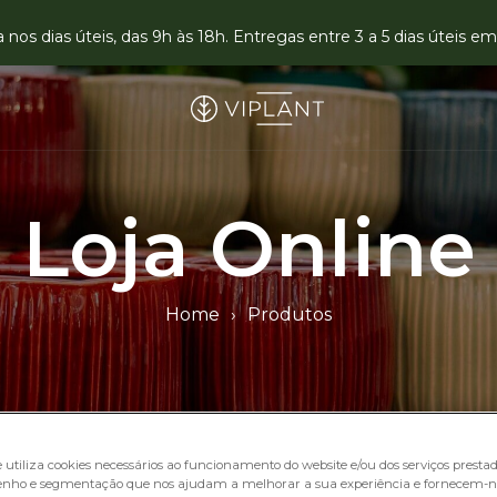
nos dias úteis, das 9h às 18h. Entregas entre 3 a 5 dias úteis 
Loja Online
Home
›
Produtos
e utiliza cookies necessários ao funcionamento do website e/ou dos serviços prestado
nho e segmentação que nos ajudam a melhorar a sua experiência e fornecem-n