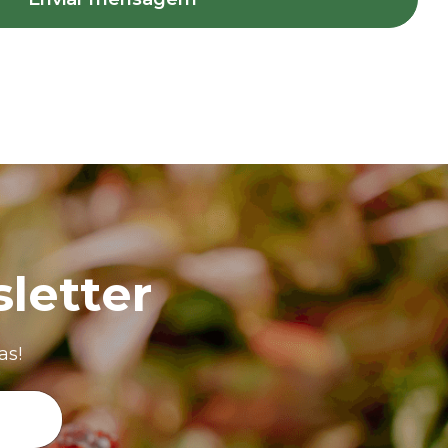
letter
as!