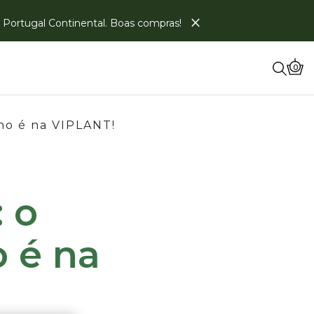
×
em Portugal Continental. Boas compras!
0
no é na VIPLANT!
 o
o é na