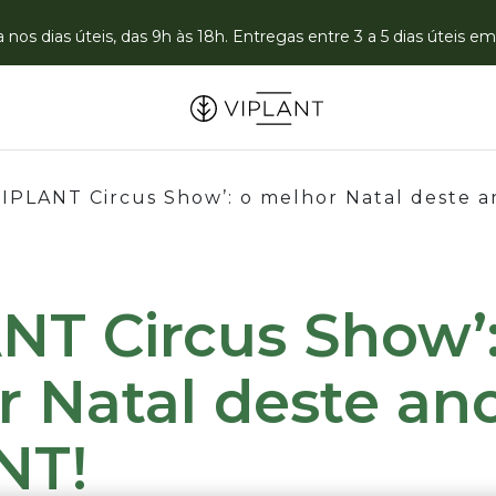
nos dias úteis, das 9h às 18h. Entregas entre 3 a 5 dias úteis 
VIPLANT Circus Show’: o melhor Natal deste a
NT Circus Show’:
 Natal deste an
NT!