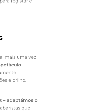
para registar e
s
ca, mais uma vez
spetáculo
tamente
es e brilho.
s –
adaptámos o
labaristas que