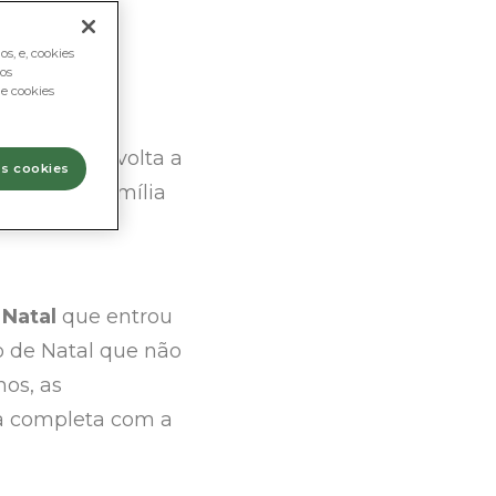
s, e, cookies
os
e cookies
 a VIPLANT volta a
os cookies
ra toda a família
 Natal
que entrou
o de Natal que não
os, as
ca completa com a