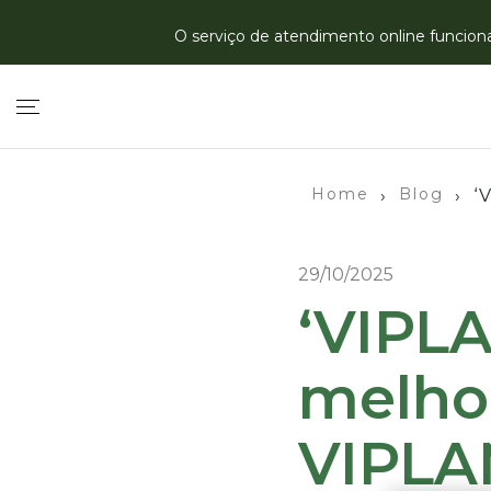
O serviço de atendimento online funciona 
Home
Blog
›
›
‘
29/10/2025
‘VIPLA
melhor
VIPLA