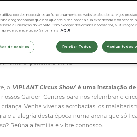
e utiliza cookies necessários ao funcionamento do website e/ou dos serviços prestado
nho e segmentação que nos ajudam a melhorar a sua experiência e fornecem-n
 sobre a utilização do website. Com exceção dos cookies necessários, a utilização d
mpre da sua aceitação. Saiba mais
AQUI
s, meninas e meninos, a vossa atenção por favor…
Rejeitar Todos
Aceitar todos 
ões de cookies
 todos com mais um cenário natalício, pensado pa
viver uma experiência única!
, o ‘
VIPLANT Circus Show
’
é uma instalação de
s nossos Garden Centres para nos relembrar o circ
riança. Venha viver as acrobacias, os malabarism
ia e a alegria desta época numa arena que só fi
so? Reúna a família e vibre connosco.