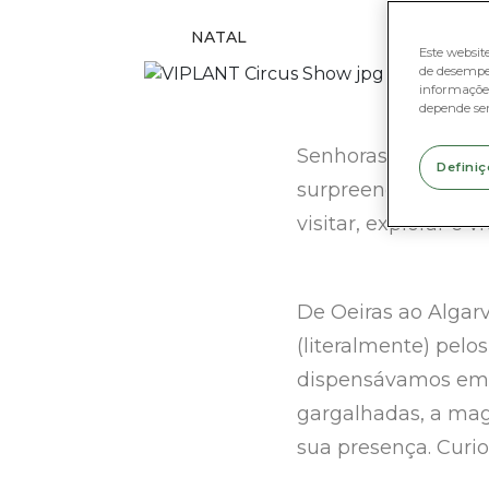
NATAL
Este websit
de desempe
informações
depende se
Senhoras e senhore
Definiç
surpreender tudo e
visitar, explorar e 
De Oeiras ao Algarve
(literalmente) pelo
dispensávamos em c
gargalhadas, a mag
sua presença. Curio