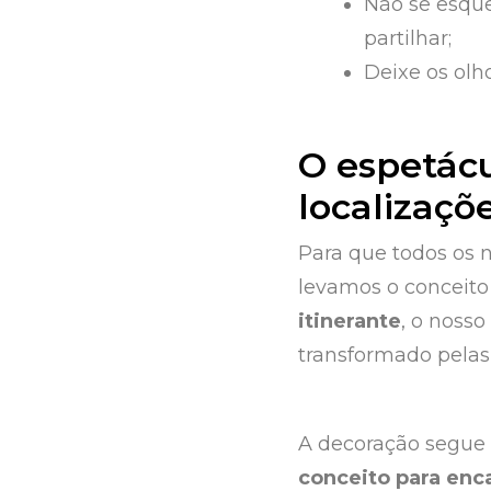
Não se esqu
partilhar;
Deixe os olho
O espetácu
localizaçõ
Para que todos os 
levamos o conceito
itinerante
, o noss
transformado pelas
A decoração segue
conceito para enca