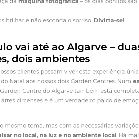
eça da
máquina fotográfica
– os dias bonitos são 
s brilhar e não esconda o sorriso.
Divirta-se!
lo vai até ao Algarve – dua
es, dois ambientes
nossos clientes possam viver esta experiência úni
 do Natal aos nossos dois Garden Centres. Num
e
o Garden Centre do Algarve também está comple
 artes circenses e é um verdadeiro palco de emoçõ
 o mesmo tema, mas com as necessárias variaçõe
ixar no local, na luz e no ambiente local
. Há ma