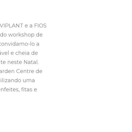
VIPLANT e a FIOS
 do workshop de
 convidamo-lo a
ável e cheia de
te neste Natal.
Garden Centre de
utilizando uma
feites, fitas e