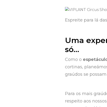
Espreite para lá da
Uma experi
só…
Como o
espetácul
cortinas, planeámo
graúdos se possam 
Para os mais graú
respeito aos nosso