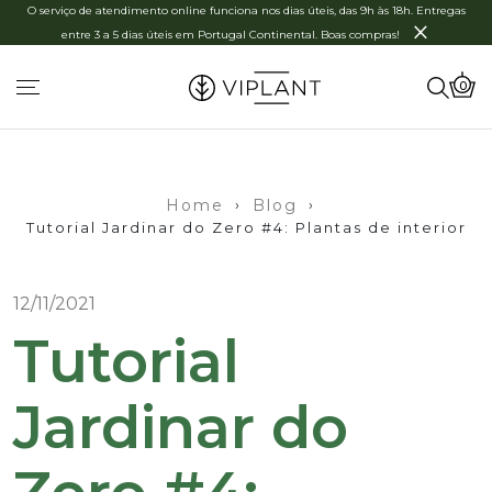
O serviço de atendimento online funciona nos dias úteis, das 9h às 18h. Entregas
×
entre 3 a 5 dias úteis em Portugal Continental. Boas compras!
0
Home
›
Blog
›
Tutorial Jardinar do Zero #4: Plantas de interior
12/11/2021
Tutorial
Jardinar do