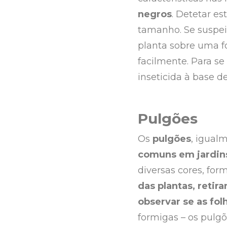
negros
. Detetar e
tamanho. Se suspei
planta sobre uma fo
facilmente. Para se 
inseticida à base d
Pulgões
Os
pulgões
, igual
comuns em jardins 
diversas cores, fo
das plantas, retir
observar se as fo
formigas – os pulg