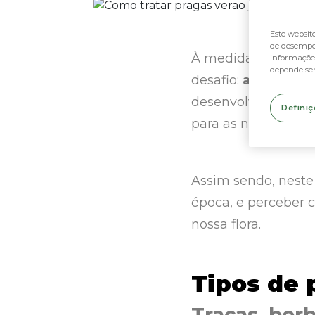
Este websit
de desempe
À medida que o cal
informações
depende se
desafio:
as pragas.
desenvolvimento e 
Definiç
para as nossas pla
Assim sendo, neste
época, e perceber 
nossa flora.
Tipos de 
Traças, bor