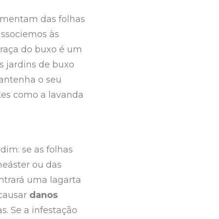
limentam das folhas
associemos às
traça do buxo é um
s jardins de buxo
mantenha o seu
ntes como a lavanda
dim: se as folhas
neáster ou das
ntrará uma lagarta
 causar
danos
s. Se a infestação