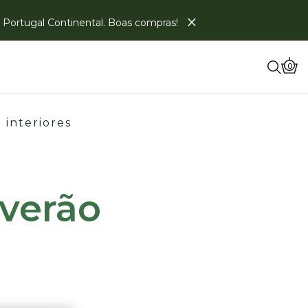
×
em Portugal Continental. Boas compras!
0
 interiores
 verão