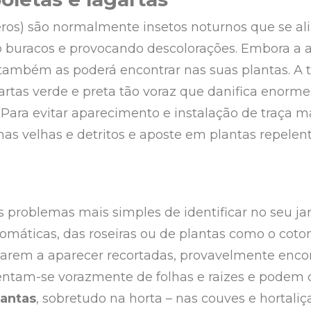
teros) são normalmente insetos noturnos que se a
o buracos e provocando descolorações. Embora a 
 também as poderá encontrar nas suas plantas. A 
rtas verde e preta tão voraz que danifica enorme
 Para evitar aparecimento e instalação de traça 
has velhas e detritos e aposte em plantas repele
 problemas mais simples de identificar no seu jar
aromáticas, das roseiras ou de plantas como o coto
arem a aparecer recortadas, provavelmente enco
mentam-se vorazmente de folhas e raizes e podem
lantas
, sobretudo na horta – nas couves e hortaliça