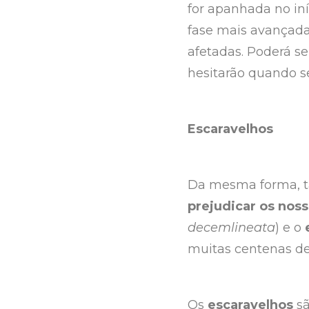
for apanhada no iní
fase mais avançada,
afetadas. Poderá s
hesitarão quando s
Escaravelhos
Da mesma forma, 
prejudicar os noss
decemlineata
) e o
muitas centenas d
Os
escaravelhos
s