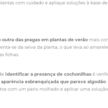
 plantas com cuidado e aplique soluções à base de
s
 outra das pragas em plantas de verão
mais con
menta-se da seiva da planta, o que leva ao amarel
s folhas.
 de
identificar a presença de cochonilhas
é verif
 aparência esbranquiçada que parece algodão
.
nsetos com um pano molhado e aplicar uma solução