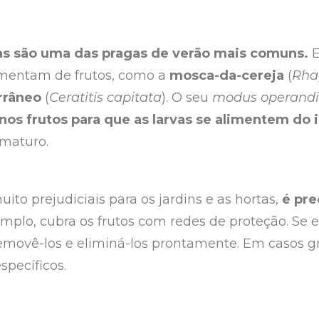
 são uma das pragas de verão mais comuns.
E
imentam de frutos, como a
mosca-da-cereja
(
Rhag
rrâneo
(
Ceratitis capitata
). O seu
modus operandi
nos frutos para que as larvas se alimentem do i
ematuro.
to prejudiciais para os jardins e as hortas,
é pre
emplo, cubra os frutos com redes de proteção. Se e
emovê-los e eliminá-los prontamente. Em casos gr
específicos.