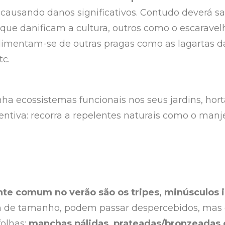
, causando danos significativos. Contudo deverá sab
 que danificam a cultura, outros como o escaravel
alimentam-se de outras pragas como as lagartas da
tc.
ha ecossistemas funcionais nos seus jardins, hort
ntiva: recorra a repelentes naturais como o manje
nte comum no verão são os tripes, minúsculos 
 de tamanho, podem passar despercebidos, mas
folhas:
manchas pálidas, prateadas/bronzeadas