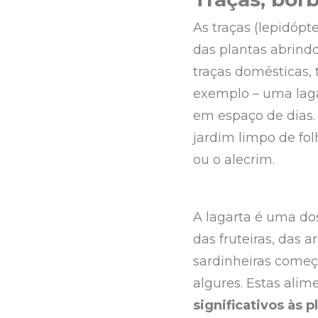
As traças (lepidóp
das plantas abrind
traças domésticas,
exemplo – uma laga
em espaço de dias.
jardim limpo de fol
ou o alecrim.
A lagarta é uma dos
das fruteiras, das 
sardinheiras começ
algures. Estas ali
significativos às p