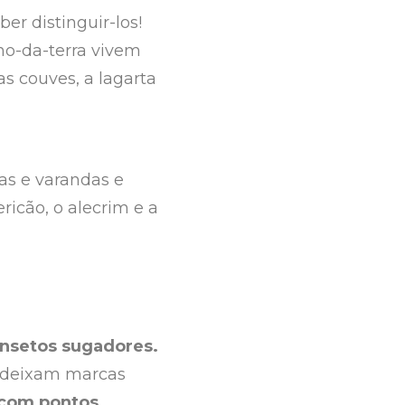
er distinguir-los!
ho-da-terra vivem
s couves, a lagarta
as e varandas e
ricão, o alecrim e a
insetos sugadores.
 deixam marcas
 com pontos