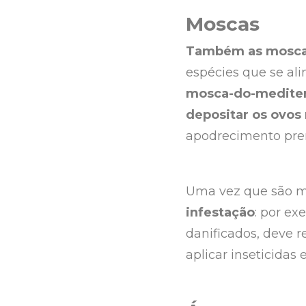
Moscas
Também as moscas
espécies que se al
mosca-do-medite
depositar os ovos 
apodrecimento pr
Uma vez que são mui
infestação
: por ex
danificados, deve r
aplicar inseticidas 