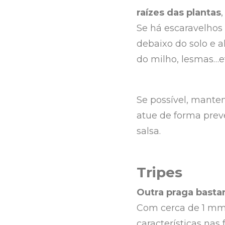
raízes das plantas
Se há escaravelhos
debaixo do solo e 
do milho, lesmas…e
Se possível, manten
atue de forma preve
salsa.
Tripes
Outra praga basta
Com cerca de 1 mm
características nas 