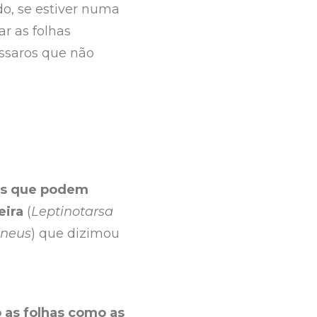
do, se estiver numa
ar as folhas
ássaros que não
es que podem
eira
(
Leptinotarsa
ineus
) que dizimou
 as folhas como as