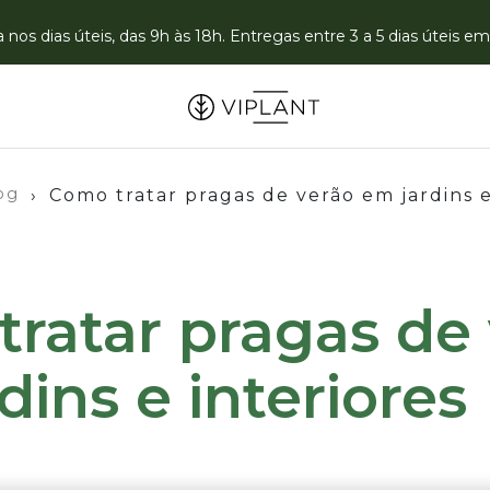
nos dias úteis, das 9h às 18h. Entregas entre 3 a 5 dias úteis 
og
›
Como tratar pragas de verão em jardins e
ratar pragas de
dins e interiores