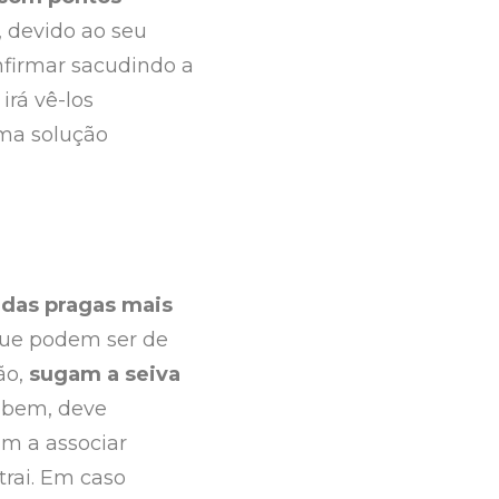
, devido ao seu
nfirmar sacudindo a
irá vê-los
 uma solução
 das pragas mais
 que podem ser de
ão,
sugam a seiva
s bem, deve
m a associar
rai. Em caso