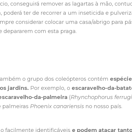
cio, conseguirá remover as lagartas à mão, contu
 poderá ter de recorrer a um inseticida e pulveriz
empre considerar colocar uma casa/abrigo para p
e depararem com esta praga.
também o grupo dos coleópteros contém
espéci
os jardins.
Por exemplo, o
escaravelho-da-batat
escaravelho-da-palmeira
(
Rhynchophorus ferrug
e palmeiras
Phoenix canariensis
no nosso país.
ão facilmente identificáveis
e podem atacar tanto