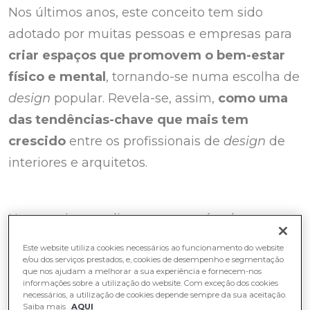
Nos últimos anos, este conceito tem sido
adotado por muitas pessoas e empresas para
criar espaços que promovem o bem-estar
físico e mental
, tornando-se numa escolha de
design
popular. Revela-se, assim,
como uma
das tendências-chave que mais tem
crescido
entre os profissionais de
design
de
interiores e arquitetos.
Neste artigo, explicamos o que é e de que
forma pode aplicar esta tendência na sua casa.
Este website utiliza cookies necessários ao funcionamento do website
e/ou dos serviços prestados, e, cookies de desempenho e segmentação
que nos ajudam a melhorar a sua experiência e fornecem-nos
informações sobre a utilização do website. Com exceção dos cookies
O que é o design biofílico
?
necessários, a utilização de cookies depende sempre da sua aceitação.
Saiba mais
AQUI