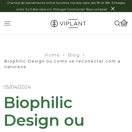
O serviço de atendimento online funciona nos dias úteis, das 9h às 18h. Entregas
×
entre 3 a 5 dias úteis em Portugal Continental. Boas compras!
0
Home
›
Blog
›
Biophilic Design ou como se reconectar com a
natureza
05/04/2024
Biophilic
Design ou