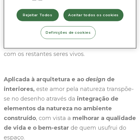
A palavra
biofilia
junta dois termos gregos –
bio
(“vida”) e
filia
(“amizade” ou “amor”). Trata-
Rejeitar Todos
Aceitar todos os cookies
se de uma teoria do biólogo norte-americano
Definições de cookies
Edward O. Wilson (1929-2021), segundo a qual
existe uma afinidade inata do ser humano
com os restantes seres vivos.
Aplicada à arquitetura e ao
design
de
interiores,
este amor pela natureza transpõe-
se no desenho através da
integração de
elementos da natureza no ambiente
construído
, com vista a
melhorar a qualidade
de vida e o bem-estar
de quem usufrui do
espaço.